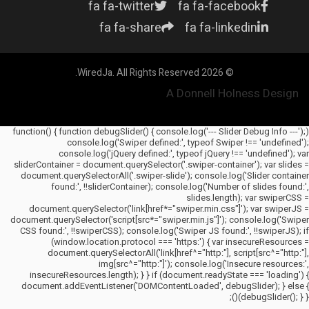
fa fa-twitter
fa fa-facebook
fa fa-share
fa fa-linkedin
© 2026 WiredJa. All Rights Reserved.
A Donnell Holness Design
(function() { function debugSlider() { console.log('--- Slider Debug Info ---');
console.log('Swiper defined:', typeof Swiper !== 'undefined');
console.log('jQuery defined:', typeof jQuery !== 'undefined'); var
sliderContainer = document.querySelector('.swiper-container'); var slides =
document.querySelectorAll('.swiper-slide'); console.log('Slider container
found:', !!sliderContainer); console.log('Number of slides found:',
slides.length); var swiperCSS =
document.querySelector('link[href*="swiper.min.css"]'); var swiperJS =
document.querySelector('script[src*="swiper.min.js"]'); console.log('Swiper
CSS found:', !!swiperCSS); console.log('Swiper JS found:', !!swiperJS); if
(window.location.protocol === 'https:') { var insecureResources =
document.querySelectorAll('link[href^="http:"], script[src^="http:"],
img[src^="http:"]'); console.log('Insecure resources:',
insecureResources.length); } } if (document.readyState === 'loading') {
document.addEventListener('DOMContentLoaded', debugSlider); } else {
debugSlider(); } })();