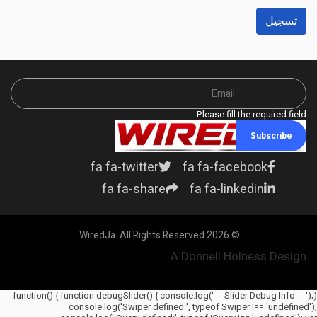
التحقق
*
تسجيل
Please fill the required field.
Subscribe
fa fa-twitter
fa fa-facebook
fa fa-share
fa fa-linkedin
© 2026 WiredJa. All Rights Reserved.
A Donnell Holness Design
(function() { function debugSlider() { console.log('--- Slider Debug Info ---');
console.log('Swiper defined:', typeof Swiper !== 'undefined');