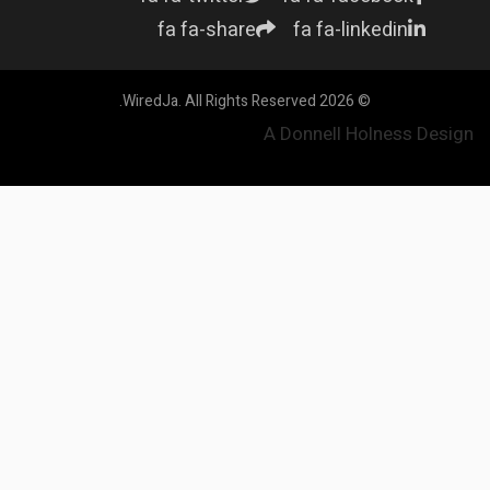
fa fa-share
fa fa-linkedin
© 2026 WiredJa. All Rights Reserved.
A Donnell Holness Design